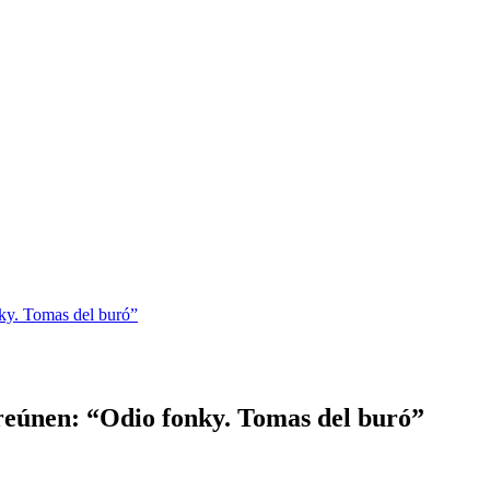
y. Tomas del buró”
únen: “Odio fonky. Tomas del buró”