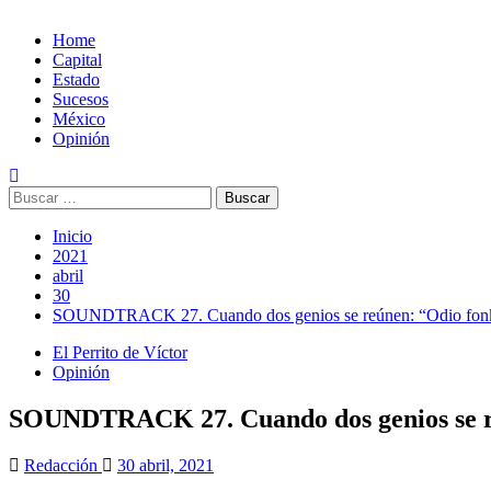
Home
Capital
Estado
Sucesos
México
Opinión
Inicio
2021
abril
30
SOUNDTRACK 27. Cuando dos genios se reúnen: “Odio fonk
El Perrito de Víctor
Opinión
SOUNDTRACK 27. Cuando dos genios se re
Redacción
30 abril, 2021