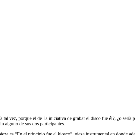
a tal vez, porque el de la iniciativa de grabar el disco fue él?, ¿o ser
n alguno de sus dos participantes.
pieza es “En el principio fue el kiosco”, pieza instrumental en donde ad