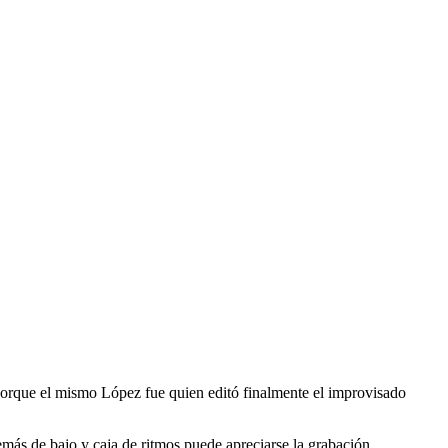
ía porque el mismo López fue quien editó finalmente el improvisado
emás de bajo y caja de ritmos puede apreciarse la grabación