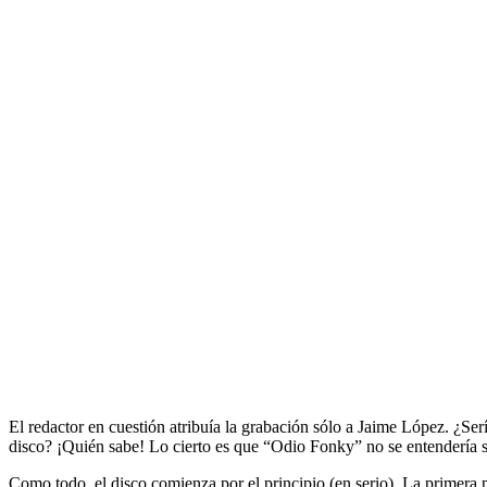
El redactor en cuestión atribuía la grabación sólo a Jaime López. ¿Serí
disco? ¡Quién sabe! Lo cierto es que “Odio Fonky” no se entendería si
Como todo, el disco comienza por el principio (en serio). La primera 