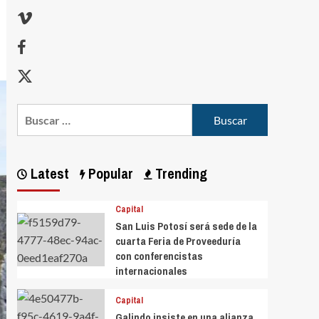
Latest
Popular
Trending
Capital
San Luis Potosí será sede de la
cuarta Feria de Proveeduría
con conferencistas
internacionales
Capital
Galindo insiste en una alianza