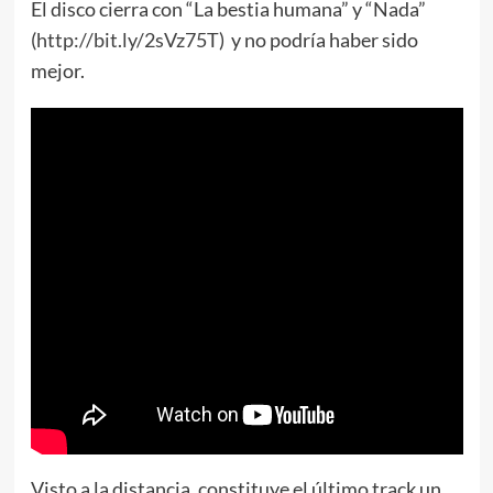
El disco cierra con “La bestia humana” y “Nada”
(
http://bit.ly/2sVz75T
) y no podría haber sido
mejor.
Visto a la distancia, constituye el último track un