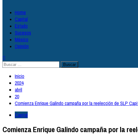
Home
Capital
Estado
Sucesos
México
Opinión
Inicio
2024
abril
20
Comienza Enrique Galindo campaña por la reelección de SLP Capi
Capital
Comienza Enrique Galindo campaña por la reel