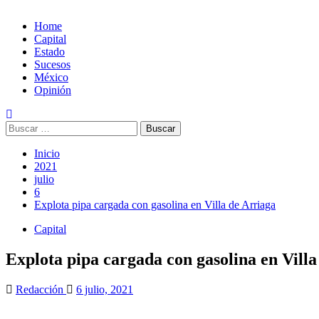
Home
Capital
Estado
Sucesos
México
Opinión
Buscar:
Inicio
2021
julio
6
Explota pipa cargada con gasolina en Villa de Arriaga
Capital
Explota pipa cargada con gasolina en Villa
Redacción
6 julio, 2021