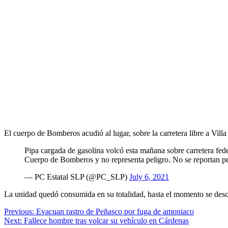
El cuerpo de Bomberos acudió al lugar, sobre la carretera libre a Vill
Pipa cargada de gasolina volcó esta mañana sobre carretera feder
Cuerpo de Bomberos y no representa peligro. No se reportan p
— PC Estatal SLP (@PC_SLP)
July 6, 2021
La unidad quedó consumida en su totalidad, hasta el momento se desco
Post
Previous:
Evacuan rastro de Peñasco por fuga de amoniaco
Next:
Fallece hombre tras volcar su vehículo en Cárdenas
navigation