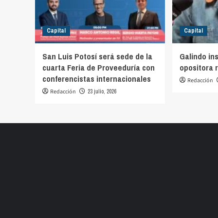
Capital
Capital
San Luis Potosí será sede de la
Galindo in
cuarta Feria de Proveeduría con
opositora 
conferencistas internacionales
Redacción
Redacción
23 julio, 2026