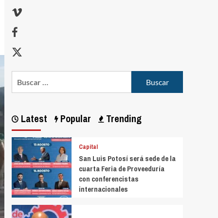
Latest
Popular
Trending
Capital
San Luis Potosí será sede de la
cuarta Feria de Proveeduría
con conferencistas
internacionales