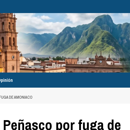
pinión
FUGA DE AMONIACO
 Peñasco por fuga de