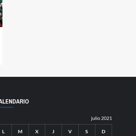
ALENDARIO
julio 2021
L
M
X
J
V
S
D