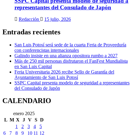
SSPC Capital presenta modelo de seguridad a
representantes del Consulado de Japón
Redacción
15 julio, 2026
Entradas recientes
San Luis Potosí será sede de la cuarta Feria de Proveeduría
con conferencistas internacionales
Galindo insiste en una alianza opositora rumbo a 2027
Más de 250 mil personas disfrutaron el FanFest Mundialista
en San Luis Capital
Feria Universitaria 2026 recibe Sello de Garantía del
Ayuntamiento de San Luis Potosí
SSPC Capital presenta modelo de seguridad a representantes
del Consulado de Japón
CALENDARIO
enero 2025
L
M
X
J
V
S
D
1
2
3
4
5
6
7
8
9
10
11
12