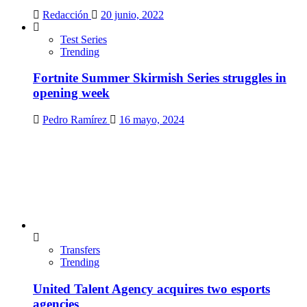
Redacción
20 junio, 2022
Test Series
Trending
Fortnite Summer Skirmish Series struggles in
opening week
Pedro Ramírez
16 mayo, 2024
Transfers
Trending
United Talent Agency acquires two esports
agencies