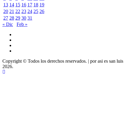
13
14
15
16
17
18
19
20
21
22
23
24
25
26
27
28
29
30
31
« Dic
Feb »
Youtube
Vimeo
Facebook
Twitter
Copyright © Todos los derechos reservados.
|
por asi es san luis
2026.