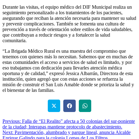
Durante las visitas, el equipo médico del DIF Municipal realiza un
seguimiento personalizado a los tratamientos de los pacientes,
asegurando que reciban la atención necesaria para mantener su salud
y prevenir complicaciones. También se fomenta una cultura de
prevención a través de orientación sobre estilos de vida saludables,
que contribuyan a reducir riesgos y a fortalecer la salud
comunitaria.
“La Brigada Médico Rural es una muestra del compromiso que
tenemos con quienes más lo necesitan. Sabemos que en muchas de
estas comunidades el acceso a servicios de salud es limitado, y por
eso trabajamos con dedicación para llevarles atención médica
oportuna y de calidad,” expresó Jessica Albarrán, Directora de esta
institución, quien agregó que con estas acciones se refuerza la
misión de construir el San Luis Amable donde se prioriza la salud y
el bienestar de las familias.
Post
Previous:
Falla de “El Realito” afecta a 50 colonias del sur-poniente
de la ciudad; Interapas mantiene protocolo de abastecimiento.
navigation
Next:
Pavimentación, alumbrado y parque lineal, anuncia Alcalde
Enrique Galindo para la colonia Lomas de Los Filtros