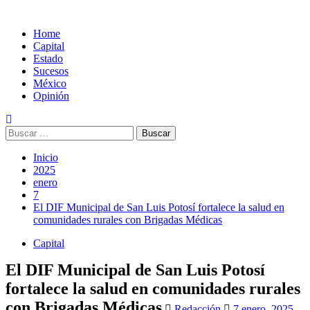
Home
Capital
Estado
Sucesos
México
Opinión
Buscar:
Inicio
2025
enero
7
El DIF Municipal de San Luis Potosí fortalece la salud en
comunidades rurales con Brigadas Médicas
Capital
El DIF Municipal de San Luis Potosí
fortalece la salud en comunidades rurales
con Brigadas Médicas
Redacción
7 enero, 2025