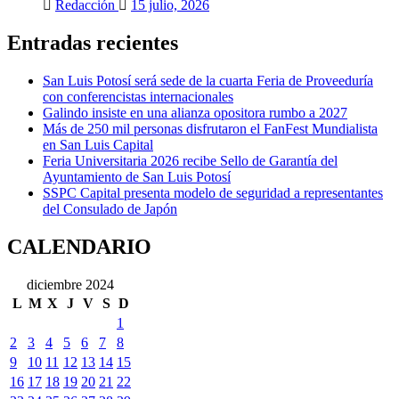
Redacción
15 julio, 2026
Entradas recientes
San Luis Potosí será sede de la cuarta Feria de Proveeduría
con conferencistas internacionales
Galindo insiste en una alianza opositora rumbo a 2027
Más de 250 mil personas disfrutaron el FanFest Mundialista
en San Luis Capital
Feria Universitaria 2026 recibe Sello de Garantía del
Ayuntamiento de San Luis Potosí
SSPC Capital presenta modelo de seguridad a representantes
del Consulado de Japón
CALENDARIO
diciembre 2024
L
M
X
J
V
S
D
1
2
3
4
5
6
7
8
9
10
11
12
13
14
15
16
17
18
19
20
21
22