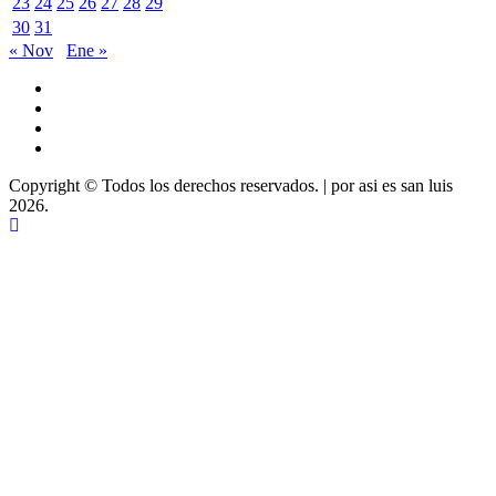
23
24
25
26
27
28
29
30
31
« Nov
Ene »
Youtube
Vimeo
Facebook
Twitter
Copyright © Todos los derechos reservados.
|
por asi es san luis
2026.