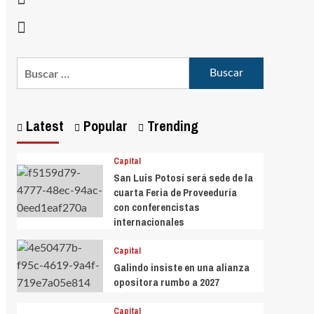
Latest
Popular
Trending
Capital
San Luis Potosí será sede de la
cuarta Feria de Proveeduría
con conferencistas
internacionales
Capital
Galindo insiste en una alianza
opositora rumbo a 2027
Capital