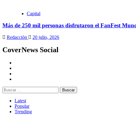
Capital
Más de 250 mil personas disfrutaron el FanFest Mund
Redacción
20 julio, 2026
CoverNews Social
Youtube
Vimeo
Facebook
Twitter
Buscar:
Latest
Popular
Trending