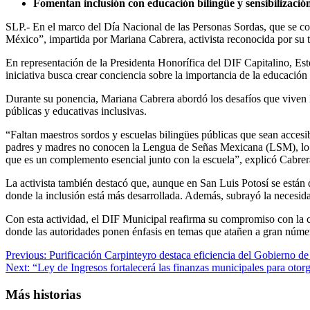
Fomentan inclusión con educación bilingüe y sensibilización
SLP.- En el marco del Día Nacional de las Personas Sordas, que se co
México”, impartida por Mariana Cabrera, activista reconocida por su t
En representación de la Presidenta Honorífica del DIF Capitalino, Es
iniciativa busca crear conciencia sobre la importancia de la educación 
Durante su ponencia, Mariana Cabrera abordó los desafíos que viven las
públicas y educativas inclusivas.
“Faltan maestros sordos y escuelas bilingües públicas que sean accesi
padres y madres no conocen la Lengua de Señas Mexicana (LSM), lo que l
que es un complemento esencial junto con la escuela”, explicó Cabrer
La activista también destacó que, aunque en San Luis Potosí se está
donde la inclusión está más desarrollada. Además, subrayó la necesida
Con esta actividad, el DIF Municipal reafirma su compromiso con la c
donde las autoridades ponen énfasis en temas que atañen a gran númer
Post
Previous:
Purificación Carpinteyro destaca eficiencia del Gobierno de 
Next:
“Ley de Ingresos fortalecerá las finanzas municipales para oto
navigation
Más historias