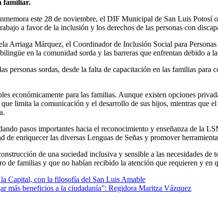
 familiar.
nmemora este 28 de noviembre, el DIF Municipal de San Luis Potosí ofre
rabajo a favor de la inclusión y los derechos de las personas con discap
tela Arriaga Márquez, el Coordinador de Inclusión Social para Persona
bilingüe en la comunidad sorda y las barreras que enfrentan debido a la 
 personas sordas, desde la falta de capacitación en las familias para co
bles económicamente para las familias. Aunque existen opciones privada
imita la comunicación y el desarrollo de sus hijos, mientras que el 20 
a.
n dando pasos importantes hacia el reconocimiento y enseñanza de la 
d de enriquecer las diversas Lenguas de Señas y promover herramientas d
onstrucción de una sociedad inclusiva y sensible a las necesidades de t
o de familias y que no habían recibido la atención que requieren y en q
la Capital, con la filosofía del San Luis Amable
rgar más beneficios a la ciudadanía”: Regidora Maritza Vázquez