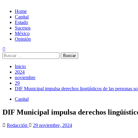
Home
Capital
Estado
Sucesos
México
Opinión
Buscar:
Inicio
2024
noviembre
29
DIF Municipal impulsa derechos lingüísticos de las personas sor
Capital
DIF Municipal impulsa derechos lingüístico
Redacción
29 noviembre, 2024