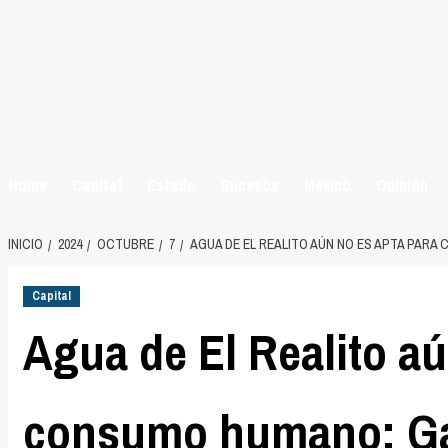
Home
Capital
Estado
Sucesos
México
Opinión
INICIO
2024
OCTUBRE
7
AGUA DE EL REALITO AÚN NO ES APTA PARA
Capital
Agua de El Realito aú
consumo humano: Ga