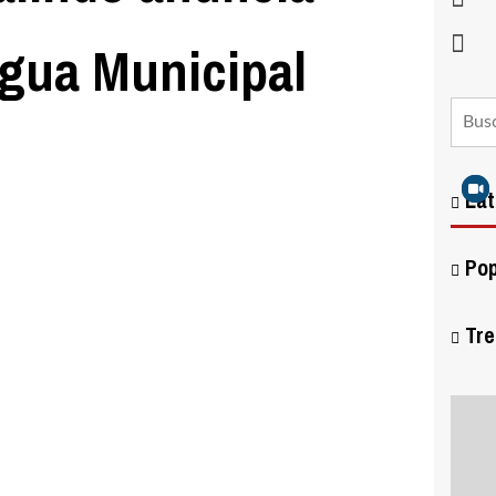
gua Municipal
Lat
Pop
Tre