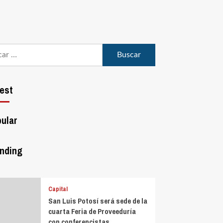
est
ular
nding
Capital
San Luis Potosí será sede de la
cuarta Feria de Proveeduría
con conferencistas