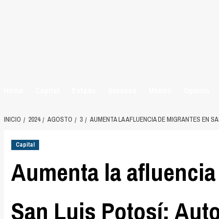
Home
Capital
Estado
Sucesos
México
Opinión
INICIO
2024
AGOSTO
3
AUMENTA LA AFLUENCIA DE MIGRANTES EN SA
Capital
Aumenta la afluencia
San Luis Potosí: Aut