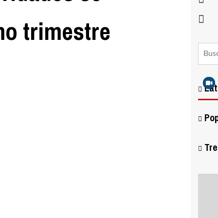
mo trimestre
Lat
Pop
Tre