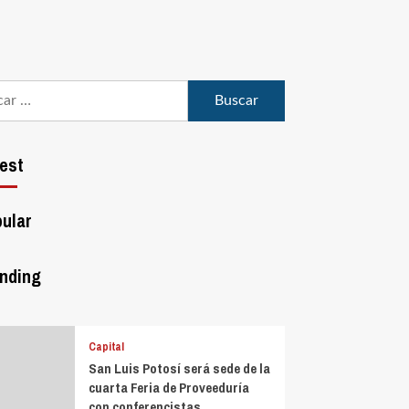
est
ular
nding
Capital
San Luis Potosí será sede de la
cuarta Feria de Proveeduría
con conferencistas