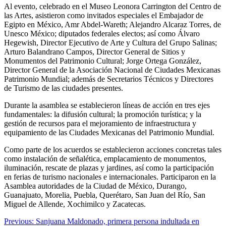
Al evento, celebrado en el Museo Leonora Carrington del Centro de
las Artes, asistieron como invitados especiales el Embajador de
Egipto en México, Amr Abdel-Wareth; Alejandro Alcaraz Torres, de
Unesco México; diputados federales electos; así como Álvaro
Hegewish, Director Ejecutivo de Arte y Cultura del Grupo Salinas;
Arturo Balandrano Campos, Director General de Sitios y
Monumentos del Patrimonio Cultural; Jorge Ortega González,
Director General de la Asociación Nacional de Ciudades Mexicanas
Patrimonio Mundial; además de Secretarios Técnicos y Directores
de Turismo de las ciudades presentes.
Durante la asamblea se establecieron líneas de acción en tres ejes
fundamentales: la difusión cultural; la promoción turística; y la
gestión de recursos para el mejoramiento de infraestructura y
equipamiento de las Ciudades Mexicanas del Patrimonio Mundial.
Como parte de los acuerdos se establecieron acciones concretas tales
como instalación de señalética, emplacamiento de monumentos,
iluminación, rescate de plazas y jardines, así como la participación
en ferias de turismo nacionales e internacionales. Participaron en la
Asamblea autoridades de la Ciudad de México, Durango,
Guanajuato, Morelia, Puebla, Querétaro, San Juan del Río, San
Miguel de Allende, Xochimilco y Zacatecas.
Post
Previous:
Sanjuana Maldonado, primera persona indultada en