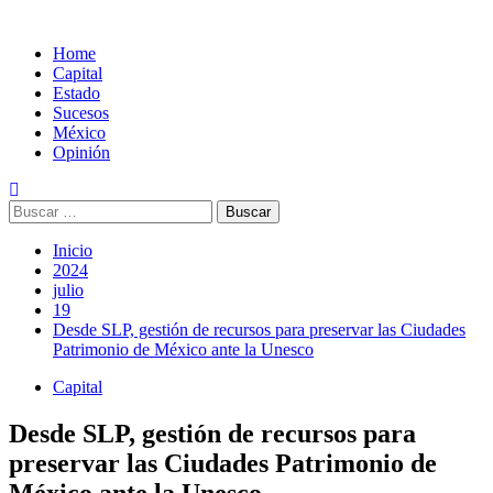
Home
Capital
Estado
Sucesos
México
Opinión
Buscar:
Inicio
2024
julio
19
Desde SLP, gestión de recursos para preservar las Ciudades
Patrimonio de México ante la Unesco
Capital
Desde SLP, gestión de recursos para
preservar las Ciudades Patrimonio de
México ante la Unesco