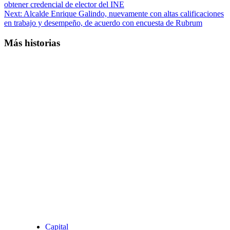
obtener credencial de elector del INE
navigation
Next:
Alcalde Enrique Galindo, nuevamente con altas calificaciones
en trabajo y desempeño, de acuerdo con encuesta de Rubrum
Más historias
Capital