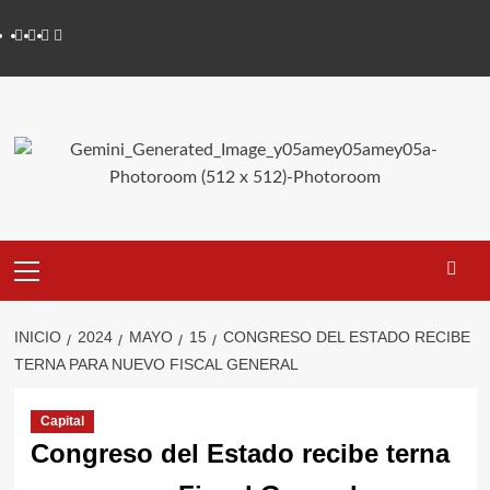
Saltar
Youtube
Vimeo
Facebook
Twitter
al
contenido
Primary
Menu
INICIO
2024
MAYO
15
CONGRESO DEL ESTADO RECIBE
TERNA PARA NUEVO FISCAL GENERAL
Capital
Congreso del Estado recibe terna