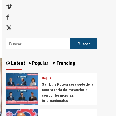
Latest
Popular
Trending
Capital
San Luis Potosí será sede de la
cuarta Feria de Proveeduría
con conferencistas
internacionales