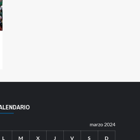
ALENDARIO
marzo 2024
L
M
X
J
V
S
D