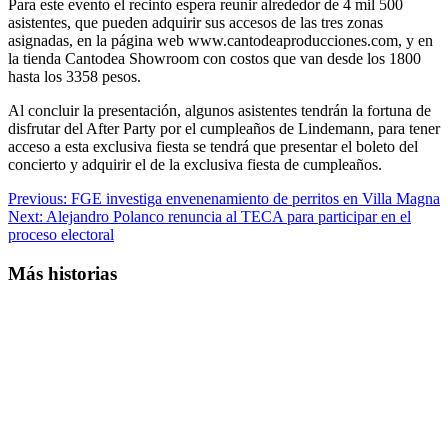
Para este evento el recinto espera reunir alrededor de 4 mil 500
asistentes, que pueden adquirir sus accesos de las tres zonas
asignadas, en la página web www.cantodeaproducciones.com, y en
la tienda Cantodea Showroom con costos que van desde los 1800
hasta los 3358 pesos.
Al concluir la presentación, algunos asistentes tendrán la fortuna de
disfrutar del After Party por el cumpleaños de Lindemann, para tener
acceso a esta exclusiva fiesta se tendrá que presentar el boleto del
concierto y adquirir el de la exclusiva fiesta de cumpleaños.
Post
Previous:
FGE investiga envenenamiento de perritos en Villa Magna
Next:
Alejandro Polanco renuncia al TECA para participar en el
navigation
proceso electoral
Más historias