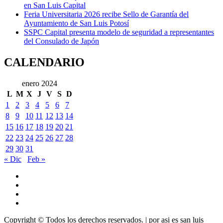
en San Luis Capital
Feria Universitaria 2026 recibe Sello de Garantía del
Ayuntamiento de San Luis Potosí
SSPC Capital presenta modelo de seguridad a representantes
del Consulado de Japón
CALENDARIO
enero 2024
L
M
X
J
V
S
D
1
2
3
4
5
6
7
8
9
10
11
12
13
14
15
16
17
18
19
20
21
22
23
24
25
26
27
28
29
30
31
« Dic
Feb »
Youtube
Vimeo
Facebook
Twitter
Copyright © Todos los derechos reservados.
|
por asi es san luis