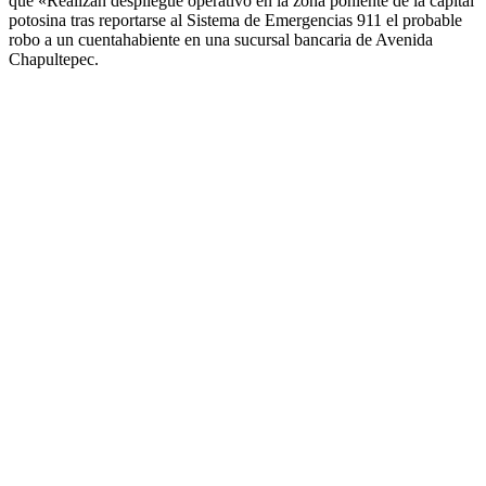
que «Realizan despliegue operativo en la zona poniente de la capital
potosina tras reportarse al Sistema de Emergencias 911 el probable
robo a un cuentahabiente en una sucursal bancaria de Avenida
Chapultepec.