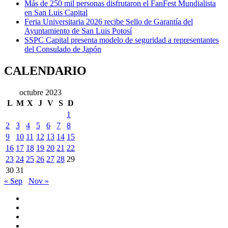
Más de 250 mil personas disfrutaron el FanFest Mundialista
en San Luis Capital
Feria Universitaria 2026 recibe Sello de Garantía del
Ayuntamiento de San Luis Potosí
SSPC Capital presenta modelo de seguridad a representantes
del Consulado de Japón
CALENDARIO
octubre 2023
L
M
X
J
V
S
D
1
2
3
4
5
6
7
8
9
10
11
12
13
14
15
16
17
18
19
20
21
22
23
24
25
26
27
28
29
30
31
« Sep
Nov »
Youtube
Vimeo
Facebook
Twitter