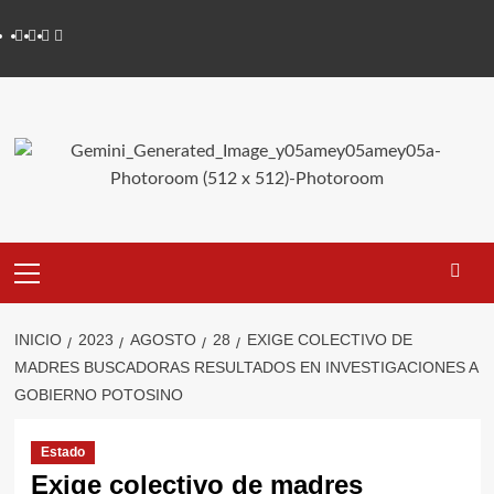
Saltar
Youtube
Vimeo
Facebook
Twitter
al
contenido
Primary
Menu
INICIO
2023
AGOSTO
28
EXIGE COLECTIVO DE
MADRES BUSCADORAS RESULTADOS EN INVESTIGACIONES A
GOBIERNO POTOSINO
Estado
Exige colectivo de madres