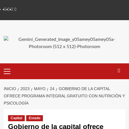
Saltar
Youtube
Vimeo
Facebook
Twitter
al
contenido
Primary
Menu
INICIO
2023
MAYO
24
GOBIERNO DE LA CAPITAL
OFRECE PROGRAMA INTEGRAL GRATUITO CON NUTRICIÓN Y
PSICOLOGÍA
Capital
Estado
Gobierno de la capital ofrece