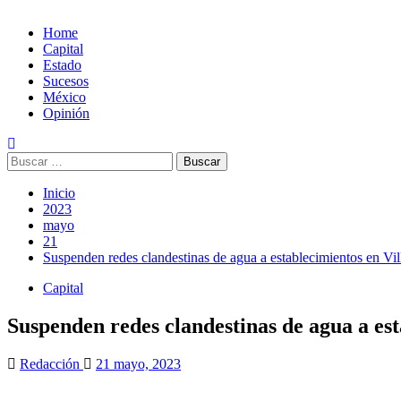
Home
Capital
Estado
Sucesos
México
Opinión
Buscar:
Inicio
2023
mayo
21
Suspenden redes clandestinas de agua a establecimientos en Vi
Capital
Suspenden redes clandestinas de agua a es
Redacción
21 mayo, 2023