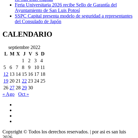
Feria Universitaria 2026 recibe Sello de Garantía del
Ayuntamiento de San Luis Potosí
SSPC Capital presenta modelo de seguridad a representantes
del Consulado de Japón
CALENDARIO
septiembre 2022
L
M
X
J
V
S
D
1
2
3
4
5
6
7
8
9
10
11
12
13
14
15
16
17
18
19
20
21
22
23
24
25
26
27
28
29
30
« Ago
Oct »
Copyright © Todos los derechos reservados.
|
por asi es san luis
2026.