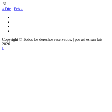
31
« Dic
Feb »
Youtube
Vimeo
Facebook
Twitter
Copyright © Todos los derechos reservados.
|
por asi es san luis
2026.