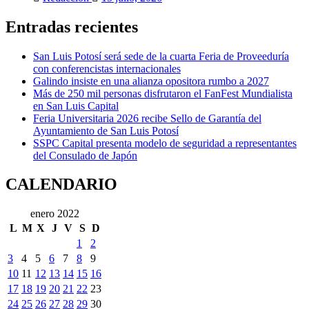
Entradas recientes
San Luis Potosí será sede de la cuarta Feria de Proveeduría
con conferencistas internacionales
Galindo insiste en una alianza opositora rumbo a 2027
Más de 250 mil personas disfrutaron el FanFest Mundialista
en San Luis Capital
Feria Universitaria 2026 recibe Sello de Garantía del
Ayuntamiento de San Luis Potosí
SSPC Capital presenta modelo de seguridad a representantes
del Consulado de Japón
CALENDARIO
enero 2022
L
M
X
J
V
S
D
1
2
3
4
5
6
7
8
9
10
11
12
13
14
15
16
17
18
19
20
21
22
23
24
25
26
27
28
29
30