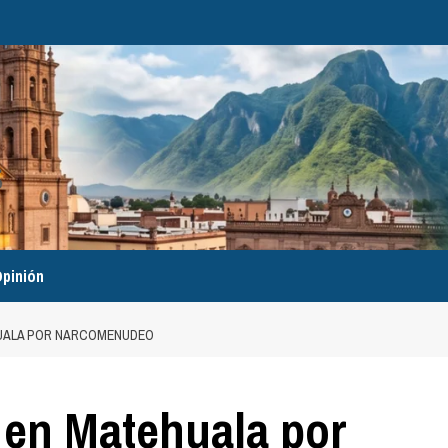
pinión
HUALA POR NARCOMENUDEO
a en Matehuala por