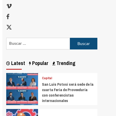
Latest
Popular
Trending
Capital
San Luis Potosí será sede de la
cuarta Feria de Proveeduría
con conferencistas
internacionales