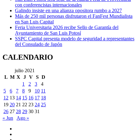
con conferencistas internacionales
Galindo insiste en una alianza opositora rumbo a 2027
Más de 250 mil personas disfrutaron el FanFest Mundialista
en San Luis Capital
Feria Universitaria 2026 recibe Sello de Garantía del
Ayuntamiento de San Luis Potosí
SSPC Capital presenta modelo de seguridad a representantes
del Consulado de Japón
CALENDARIO
julio 2021
L
M
X
J
V
S
D
1
2
3
4
5
6
7
8
9
10
11
12
13
14
15
16
17
18
19
20
21
22
23
24
25
26
27
28
29
30
31
« Jun
Ago »