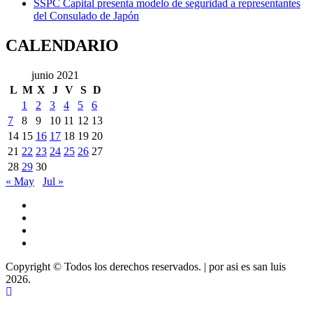
SSPC Capital presenta modelo de seguridad a representantes
del Consulado de Japón
CALENDARIO
junio 2021
L
M
X
J
V
S
D
1
2
3
4
5
6
7
8
9
10
11
12
13
14
15
16
17
18
19
20
21
22
23
24
25
26
27
28
29
30
« May
Jul »
Youtube
Vimeo
Facebook
Twitter
Copyright © Todos los derechos reservados.
|
por asi es san luis
2026.