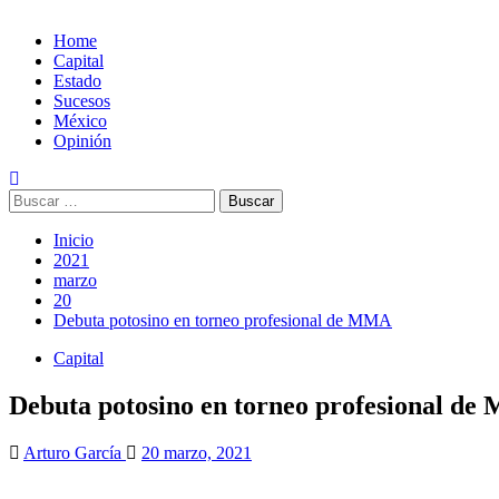
Home
Capital
Estado
Sucesos
México
Opinión
Buscar:
Inicio
2021
marzo
20
Debuta potosino en torneo profesional de MMA
Capital
Debuta potosino en torneo profesional d
Arturo García
20 marzo, 2021