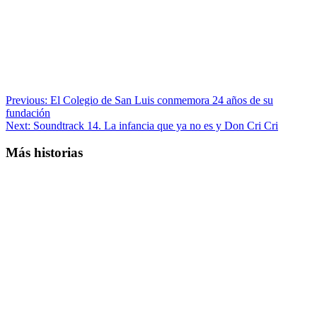
Post
Previous:
El Colegio de San Luis conmemora 24 años de su
fundación
navigation
Next:
Soundtrack 14. La infancia que ya no es y Don Cri Cri
Más historias