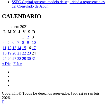
SSPC Capital presenta modelo de seguridad a representantes
del Consulado de Japón
CALENDARIO
enero 2021
L
M
X
J
V
S
D
1
2
3
4
5
6
7
8
9
10
11
12
13
14
15
16
17
18
19
20
21
22
23
24
25
26
27
28
29
30
31
« Dic
Feb »
Youtube
Vimeo
Facebook
Twitter
Copyright © Todos los derechos reservados.
|
por asi es san luis
2026.